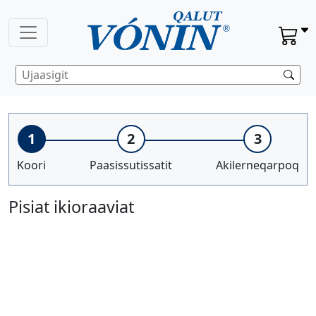
1
2
3
Koori
Paasissutissatit
Akilerneqarpoq
Pisiat ikioraaviat