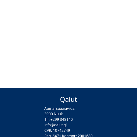
Qalut
Aamarsuaasivik 2
3900 Nuuk
Tlf. +299 348140
info@qalut.gl
CVR. 10742749
Reg. 6471 Kontonr.: 2001680