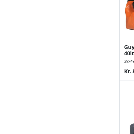
Guy
40l
29x4
Kr. 