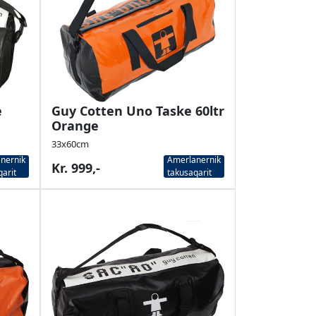
e
Guy Cotten Uno Taske 60ltr
Orange
33x60cm
nernik
Amerlanernik
Kr. 999,-
qarit
takusaqarit