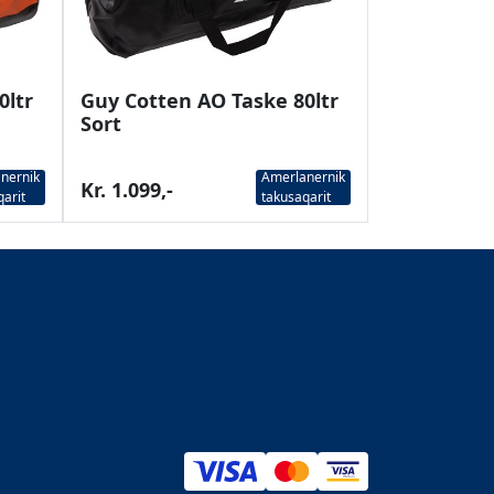
0ltr
Guy Cotten AO Taske 80ltr
Sort
nernik
Amerlanernik
Kr. 1.099,-
qarit
takusaqarit