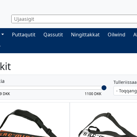
Puttaqutit
Qassutit
Ningittakkat
Oilwind
A
kit
ia
Tulleriissaa