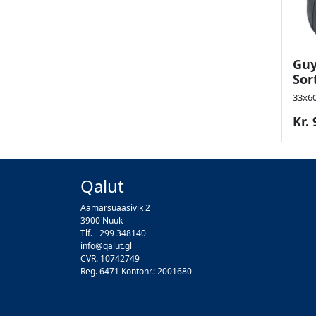
Guy
Sor
33x6
Kr. 
Qalut
Aamarsuaasivik 2
3900 Nuuk
Tlf. +299 348140
info@qalut.gl
CVR. 10742749
Reg. 6471 Kontonr.: 2001680