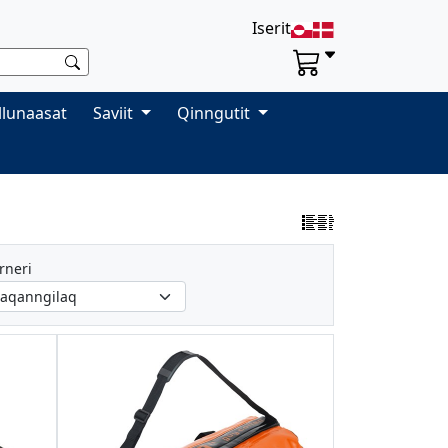
Iserit
llunaasat
Saviit
Qinngutit
rneri