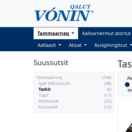
Tammaarneq
Aalisarnermut atortut
Aallaasit
Atisat
Assigiinngitsut
Suussutsit
Tas
Tammaarneq
(106)
Ak
Igat Nilliuitsullu
(48)
Taskit
(6)
Tupit
(17)
Atortussat
(22)
Kiassaatit
(13)