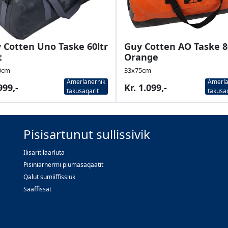
 Cotten Uno Taske 60ltr
Guy Cotten AO Taske 8
t
Orange
0cm
33x75cm
Amerlanernik
Amerla
999,-
Kr. 1.099,-
takusaqarit
takusa
Pisisartunut sullissivik
Ilisaritilaarluta
Pisiniarnermi piumasaqaatit
Qalut sumiiffissiuk
Saaffissat