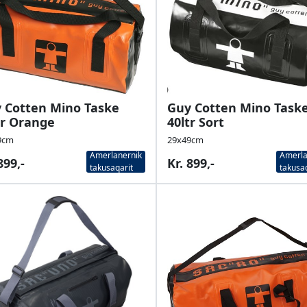
 Cotten Mino Taske
Guy Cotten Mino Task
tr Orange
40ltr Sort
9cm
29x49cm
Amerlanernik
Amerla
899,-
Kr. 899,-
takusaqarit
takusa