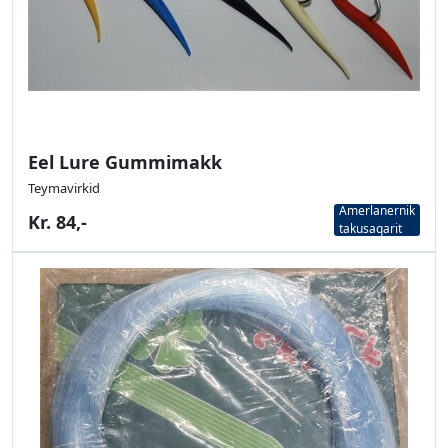
Eel Lure Gummimakk
Teymavirkid
Amerlanernik
Kr. 84,-
takusaqarit