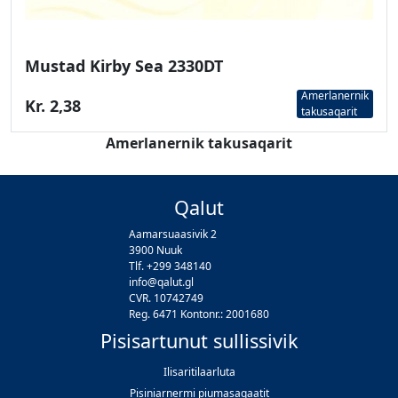
Mustad Kirby Sea 2330DT
Amerlanernik
Kr. 2,38
takusaqarit
Amerlanernik takusaqarit
Qalut
Aamarsuaasivik 2
3900 Nuuk
Tlf. +299 348140
info@qalut.gl
CVR. 10742749
Reg. 6471 Kontonr.: 2001680
Pisisartunut sullissivik
Ilisaritilaarluta
Pisiniarnermi piumasaqaatit