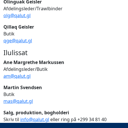
Ôlinguak Geisler
Afdelingsleder/Trawlbinder
olg@qalut.gl
Qillaq Geisler
Butik
qge@qalut.gl
Ilulissat
Ane Margrethe Markussen
Afdelingsleder/Butik
am@qalut.gl
Martin Svendsen
Butik
mas@qalut.gl
Salg, produktion, bogholderi
Skriv til
info@qalut.gl
eller ring på +299 34 81 40