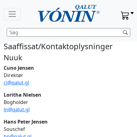
Saaffissat/Kontaktoplysninger
Nuuk
Cuno Jensen
Direktør
cj@qalut.gl
Loritha Nielsen
Bogholder
ln@qalut.gl
Hans Peter Jensen
Souschef
hp@qalut.gl