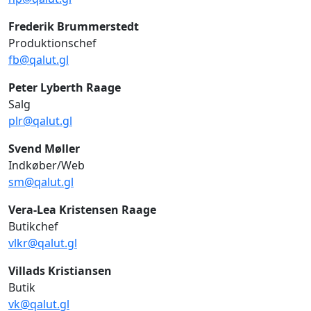
Frederik Brummerstedt
Produktionschef
fb@qalut.gl
Peter Lyberth Raage
Salg
plr@qalut.gl
Svend Møller
Indkøber/Web
sm@qalut.gl
Vera-Lea Kristensen Raage
Butikchef
vlkr@qalut.gl
Villads Kristiansen
Butik
vk@qalut.gl