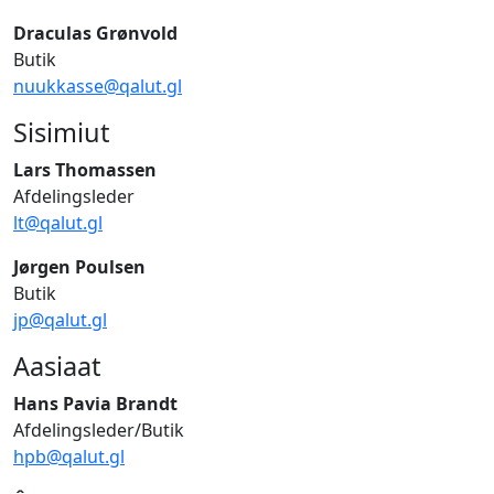
Draculas Grønvold
Butik
nuukkasse@qalut.gl
Sisimiut
Lars Thomassen
Afdelingsleder
lt@qalut.gl
Jørgen Poulsen
Butik
jp@qalut.gl
Aasiaat
Hans Pavia Brandt
Afdelingsleder/Butik
hpb@qalut.gl