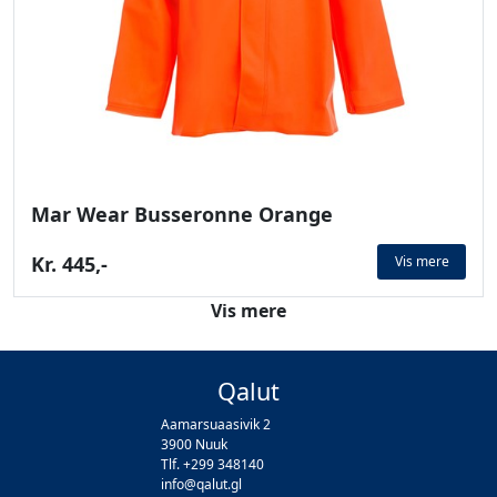
Mar Wear Busseronne Orange
Kr. 445,-
Vis mere
Vis mere
Qalut
Aamarsuaasivik 2
3900 Nuuk
Tlf. +299 348140
info@qalut.gl