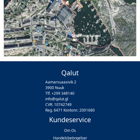
Qalut
Aamarsuaasivik 2
3900 Nuuk
Tlf. +299 348140
info@qalut.gl
CVR. 10742749
Reg. 6471 Kontonr.: 2001680
Kundeservice
Om Os
Handelsbetingelser