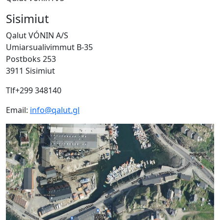
Sisimiut
Qalut VÓNIN A/S
Umiarsualivimmut B-35
Postboks 253
3911 Sisimiut
Tlf+299 348140
Email:
info@qalut.gl