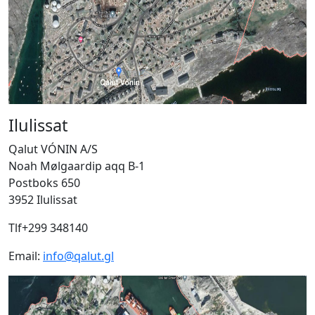
Ilulissat
Qalut VÓNIN A/S
Noah Mølgaardip aqq B-1
Postboks 650
3952 Ilulissat
Tlf+299 348140
Email:
info@qalut.gl